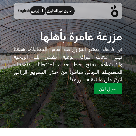
English
تسوق عبر التطبيق
المزارعين
مزرعة عامرة بأهلها
في قروف، نعتبر المزارع هو أساس المعادلة.. هدفنا
نبني معاك شراكة نوعية تضمن لك الربحية
والاستدامة. نفتح خط جديد لمنتجاتك ونوصلك
للمستهلك النهائي مباشرة من خلال التسويق الزراعي
لتركّز على ما تتقنه: الزراعة!
سجل الآن